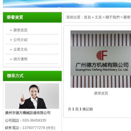
榮譽資質
當前位置：
首頁
»
主頁
>
關于我們
>
榮譽
榮譽資質
公司介紹
企業文化
德方優勢
聯系方式
榮譽資質
共
1
頁
1
條記錄
廣州市德方機械設備有限公司
公司固話：
020-36459335
銷售電話：
13760777278 (何生)