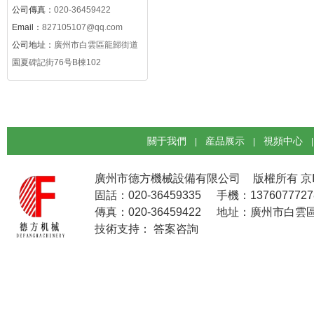
公司傳真：
020-36459422
Email：
827105107@qq.com
公司地址：
廣州市白雲區龍歸街道
園夏碑記街76号B棟102
關于我們
産品展示
視頻中心
|
|
|
廣州市德方機械設備有限公司
版權所有
京
固話：020-36459335
手機：1376077727
傳真：020-36459422
地址：廣州市白雲區
技術支持：
答案咨詢